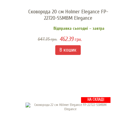
Сковорода 20 см Hоlmer Elegance FP-
22720-SSMBM Elegance
Відправка сьогодні – завтра
462.39
647.35
грн.
грн.
НА СКЛАДІ