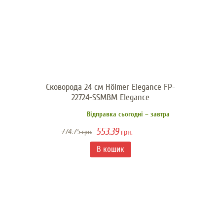
Сковорода 24 см Hölmer Elegance FP-
22724-SSMBM Elegance
Відправка сьогодні – завтра
553.39
774.75
грн.
грн.