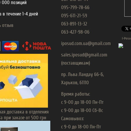
0 000 позиций
095-799-78-66
 в течение 1-4 дней
095-611-21-59
063-891-13-32
ь отзыв
063-427-98-06
I-Posu
iposud.com.ua@gmail.com
sales.iposud@gmail.com
(поставщикам)
пр. Льва Ландау 66-Б,
Харьков, 61110
Время работы:
с 9-00 до 18-00 Пн-Пт
с 9-00 до 18-00 Сб-Вс
ная доставка в отделения
а при заказе от 500 грн
Самовывоз:
с 9-0 до 18-00 Пн-Пт