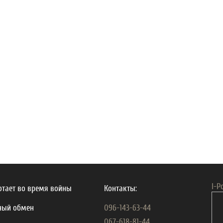
I-P
тает во время войны
Контакты:
ный обмен
096-143-63-44
067-618-81-44