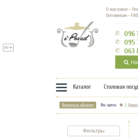
О магазине
Оп
Оптовикам
FA
096 
095 
063 
На
Каталог
Столовая посу
Вернуться обратно
Вы здесь:
Новог
Фильтры