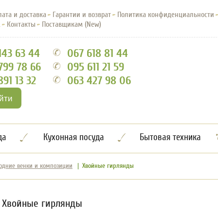
лата и доставка
Гарантии и возврат
Политика конфиденциальности
Q
Контакты
Поставщикам (New)
143 63 44
067 618 81 44
799 78 66
095 611 21 59
891 13 32
063 427 98 06
йти
да
Кухонная посуда
Бытовая техника
одние венки и композиции
Хвойные гирлянды
Хвойные гирлянды