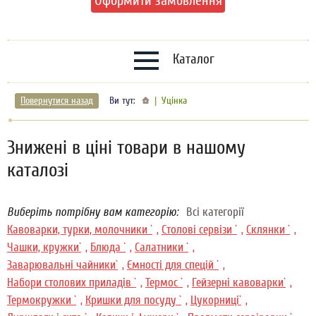
Оформити замовлення
Каталог
Повернутися назад
Ви тут:
Уцінка
Знижені в ціні товари в нашому
каталозі
Виберіть потрібну вам категорію:
Всі категорії
Кавоварки, турки, молочники `
,
Столові сервізи `
,
Склянки `
,
Чашки, кружки`
,
Блюда `
,
Салатники `
,
Заварювальні чайники`
,
Ємності для спецій `
,
Набори столових приладів `
,
Термос `
,
Гейзерні кавоварки`
,
Термокружки `
,
Кришки для посуду `
,
Цукорниці`
,