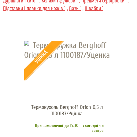
Дуршлаги і сито `
,
Келихи і фужери `
,
Предмети сервіровки `
,
Підставки і планки для ножів `
,
Вази `
,
Швабри `
Термокухоль Berghoff Orion 0,5 л
1100187/Уцінка
При замовленні до 15.30 – сьогодні чи
завтра