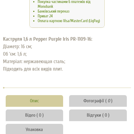
Покупка частинами 6 платежів від
Monobank
Банківський переказ
Приват 24
Оплата карткою Visa/MasterCard (LiqPay)
Каструля 1,6 л Pepper Purple Iris PR-1109-16:
Діаметр: 16 см;
Об 'єм: 1,6 л;
Матеріал: нержавеющая сталь;
Підходить для всіх видів плит.
Опис
Фотографії (
0
)
Відео ( 0 )
Відгуки ( 0 )
Упаковка