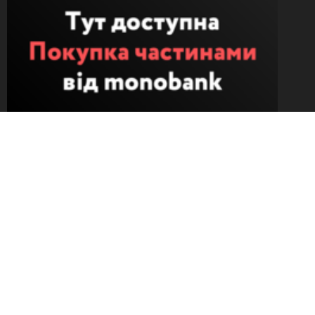
Ми працюєм під час війни
Безкоштовний обмін
Понад 30 000 позицій
Доставка протягом 1-4 днів
Залишити відгук