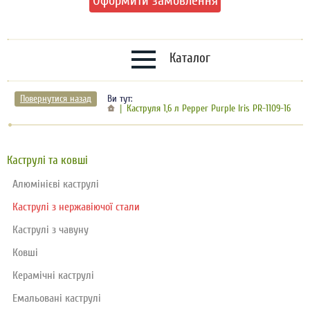
Оформити замовлення
Каталог
Повернутися назад
Ви тут:
Каструля 1,6 л Pepper Purple Iris PR-1109-16
Каструлі та ковші
Алюмінієві каструлі
Каструлі з нержавіючої стали
Каструлі з чавуну
Ковші
Керамічні каструлі
Емальовані каструлі