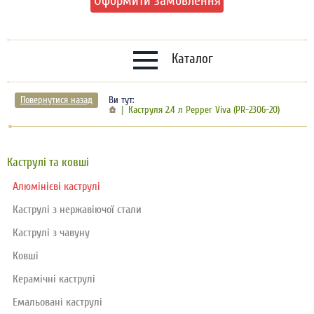
Оформити замовлення
Каталог
Повернутися назад
Ви тут:
Каструля 2.4 л Pepper Viva (PR-2306-20)
Каструлі та ковші
Алюмінієві каструлі
Каструлі з нержавіючої стали
Каструлі з чавуну
Ковші
Керамічні каструлі
Емальовані каструлі