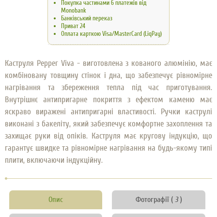
Покупка частинами 6 платежів від
Monobank
Банківський переказ
Приват 24
Оплата карткою Visa/MasterCard (LiqPay)
Каструля Pepper Viva - виготовлена ​​з кованого алюмінію, має
комбіновану товщину стінок і дна, що забезпечує рівномірне
нагрівання та збереження тепла під час приготування.
Внутрішнє антипригарне покриття з ефектом каменю має
яскраво виражені антипригарні властивості. Ручки каструлі
виконані з бакеліту, який забезпечує комфортне захоплення та
захищає руки від опіків. Каструля має кругову індукцію, що
гарантує швидке та рівномірне нагрівання на будь-якому типі
плити, включаючи індукційну.
Опис
Фотографії (
3
)