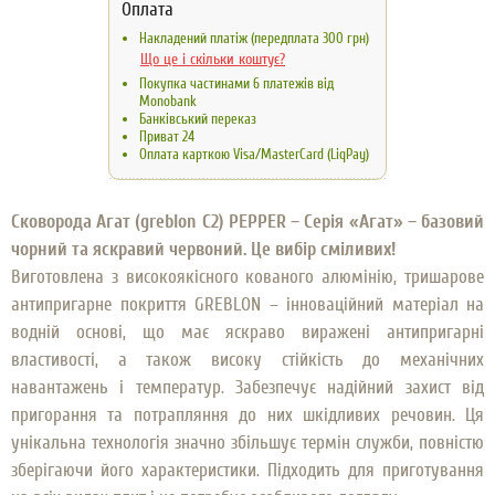
Оплата
Накладений платіж (передплата 300 грн)
Що це і скільки коштує?
Покупка частинами 6 платежів від
Monobank
Банківський переказ
Приват 24
Оплата карткою Visa/MasterCard (LiqPay)
Сковорода Агат (greblon C2) PEPPER – Серія «Агат» – базовий
чорний та яскравий червоний. Це вибір сміливих!
Виготовлена ​​з високоякісного кованого алюмінію, тришарове
антипригарне покриття GREBLON – інноваційний матеріал на
водній основі, що має яскраво виражені антипригарні
властивості, а також високу стійкість до механічних
навантажень і температур. Забезпечує надійний захист від
пригорання та потрапляння до них шкідливих речовин. Ця
унікальна технологія значно збільшує термін служби, повністю
зберігаючи його характеристики. Підходить для приготування