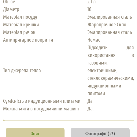
Об 'єм
2,1 л
Діаметр
16
Матеріал посуду
Эмалированная сталь
Матеріал кришки
Жаропрочное Скло
Матеріал ручок
Эмалированная сталь
Антипригарное покриття
Немає
Підходить для
використання з
газовими,
Тип джерела тепла
електричними,
стеклокерамическими,
индукционными
плитами
Сумісність з индукционными плитами
Да
Можна мити в посудомийній машині
Да.
Опис
Фотографії (
0
)