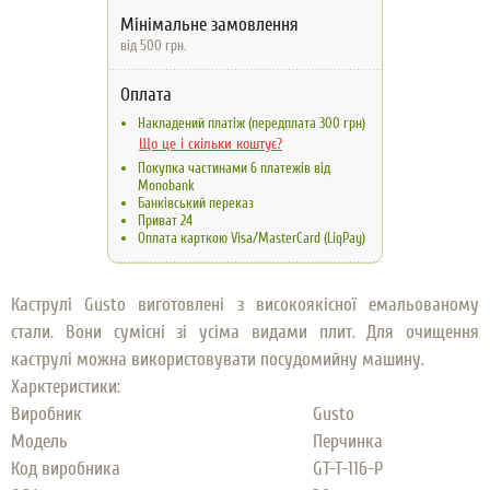
Мінімальне замовлення
від 500 грн.
Оплата
Накладений платіж (передплата 300 грн)
Що це і скільки коштує?
Покупка частинами 6 платежів від
Monobank
Банківський переказ
Приват 24
Оплата карткою Visa/MasterCard (LiqPay)
Каструлі Gusto виготовлені з високоякісної емальованому
стали. Вони сумісні зі усіма видами плит. Для очищення
каструлі можна використовувати посудомийну машину.
Харктеристики:
Виробник
Gusto
Модель
Перчинка
Код виробника
GT-T-116-P