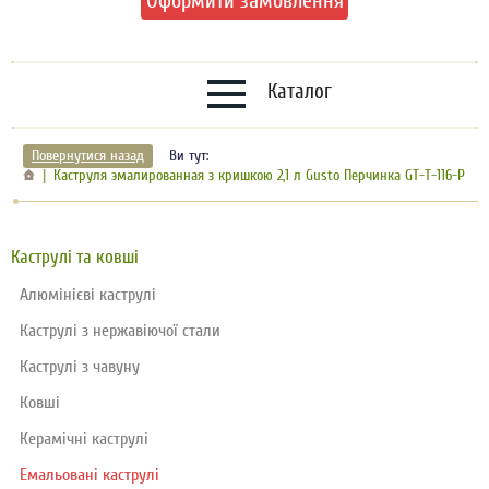
Оформити замовлення
Каталог
Повернутися назад
Ви тут:
Каструля эмалированная з кришкою 2,1 л Gusto Перчинка GT-T-116-P
Каструлі та ковші
Алюмінієві каструлі
Каструлі з нержавіючої стали
Каструлі з чавуну
Ковші
Керамічні каструлі
Емальовані каструлі